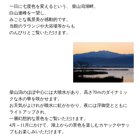
一日に七度色を変えるという、
柴山潟湖畔。
白山連峰を一望し、
みごとな風景美が感動的です。
当館のラウンジや大浴場等からも
のんびりとご覧いただけます。
柴山潟のほぼ中心には大噴水があり、高さ70ｍのダイナミッ
クな水の華を咲かせます。
お天気がよけれが噴水に虹がかかり、夜には浮御堂とともに
ライトアップされ、
一層幻想的な景色をご覧いただけます。
4月～11月にかけて、湖上からの景色を楽しむカヤックやサッ
プもお楽しみいただけます。